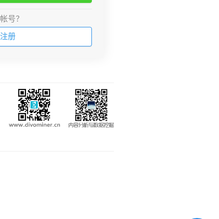
帐号？
注册