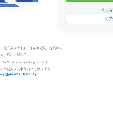
还没有
免费
容
丨
建立数据库
丨
抽样
丨
类目建构
丨
在线编码
挖掘丨
输出可视化结果
 BoYi Data Technology Co. Ltd.
研博易数据技术有限公司 版权所有
安备44049002001133号