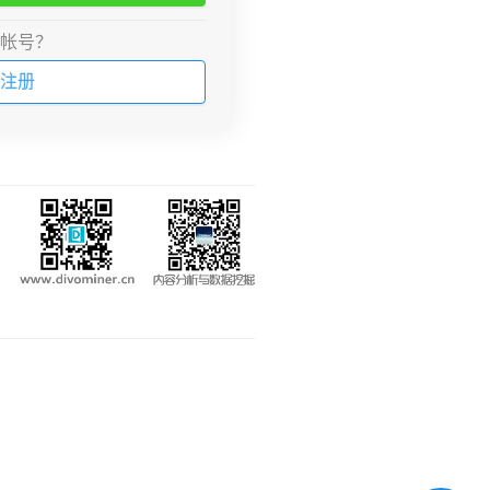
帐号？
注册